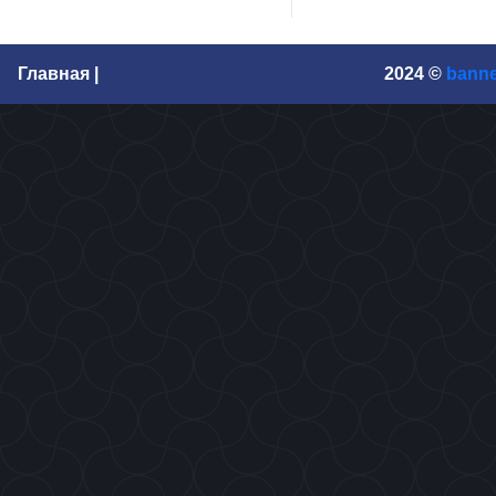
Главная |
2024 ©
banne