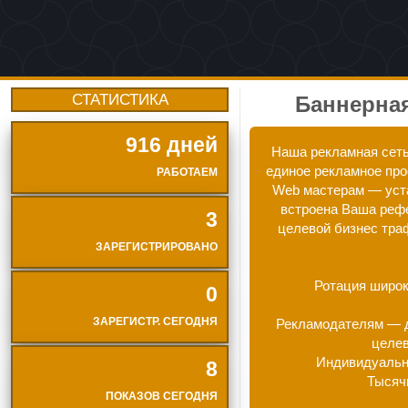
СТАТИСТИКА
Баннерная
916 дней
Наша рекламная сеть 
единое рекламное про
РАБОТАЕМ
Web мастерам — уста
встроена Ваша рефе
3
целевой бизнес тра
ЗАРЕГИСТРИРОВАНО
Ротация широк
0
ЗАРЕГИСТР. СЕГОДНЯ
Рекламодателям — д
целев
Индивидуально
8
Тысяч
ПОКАЗОВ СЕГОДНЯ